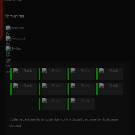
Komunitas
Telegram
Facebook
Twitter
* Selama bank maintenance dan bank offline deposit dan penarikan tidak dapat
diproses