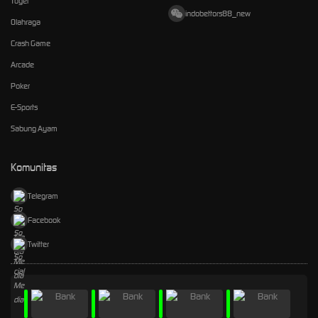
Togel
indobettors88_new
Olahraga
Crash Game
Arcade
Poker
E-Sports
Sabung Ayam
Komunitas
Telegram
Facebook
Twitter