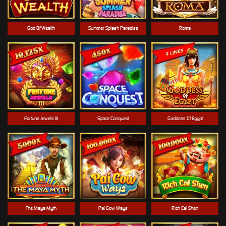
God Of Wealth
Summer Splash Paradise
Roma
Fortune Jewels III
Space Conquest
Goddess Of Egypt
The Maya Myth
Pai Gow Ways
Rich Cai Shen