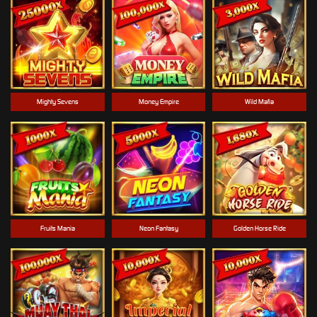
Mighty Sevens
Money Empire
Wild Mafia
Fruits Mania
Neon Fantasy
Golden Horse Ride