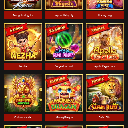
Muay Thai Fighter
Imperial Majesty
Boxing Fury
Nezha
Vegas Hot Fruit
Apollo Ray of Luck
Fortune Jewels I
Money Dragon
Safari Blitz