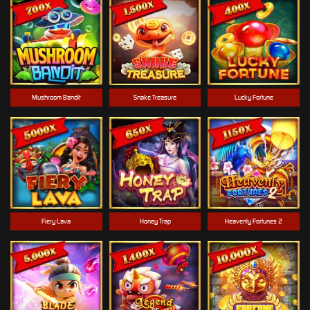
Mushroom Bandit
Snake Treasure
Lucky Fortune
Fiery Lava
Honey Trap
Heavenly Fortunes 2