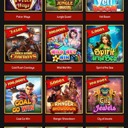
Poker Ways
Jungle Quest
Yeti Boom
Gold Rush Cowboys
Wild Wet Win
Spirit of the Sea
Goal Go Win
Ranger Showdown
City of Jewels