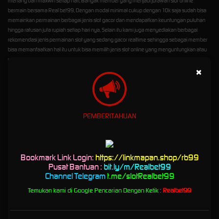
menang dan maxwin setiap hari, Banyak member yang menjadi jutawan slot online
bermain bersama Real bet99, Dengan modal minimal cukup dengan 10k saja sudah bisa
memainkan permainan berbagai jenis slot gacor dan mendapatkan keuntungan puluhan
hingga ratusan juta rupiah setiap hari nya, Selain itu kami juga menyediakan berbagai
rekomendasi jenis permainan slot yang sedang gacor realtime sehingga sebagai member
bisa memanfaatkan hal itu untuk bisa memilih jenis slot online yang menguntungkan atau
yang biasa kita sebut sebagai RTP Tinggi!.
×
Telah menjadi sebuah situs platform permainan
slot gacor online
sejak 2012 kami
menyajikan berabgai jenis slot online yang bisa dimainkan seperti SLOT777, Pragmatic
play, Nexus slot, PGSOFT dan masih banyak lagi dengan ratusan ribu games seru yang siap
dimainkan, Serta kami juga memberikan Situs APK Northport-Bagpipes Slot Gacor Online
untuk memudahkan para member mendownload situs kami dan memainkan permainan
PEMBERITAHUAN
slot yang aman, nyaman serta cepat tanpa harus kedalam pencarian google, dan tentu
saja hal ini bisa membuat kita terhindar dari blokir yang sangat menyebalkan.
Selain memang permainan slot online terlengkap dan terpopuler yang disajikan,
Realbet99
Bookmark Link Login:
https://linkmapan.shop/rb99
juga menyajikan berbagai benefit lainnya untuk para member resmi, Yaitu berbagai
Pusat Bantuan :
bit.ly/m/Realbet99
informasi menarik untuk mendukung kemenangan member setiap hari seperti informasi
Channel Telegram
t.me/slotRealbet99
RTP SLOT ONLINE, Informasi SLOT TERPOPULER, Informasi Slot Gacor Online Setiap hari,
Setiap Jam, Setiap Menit yang akan update setiap saat. Serta memberikan bonus - bonus
Temukan kami di Google Pencarian Dengan Ketik :
Realbet99
menarik seperti bonus mingguan, bonus TO, bonus garansi kekalahan dan masih banyak
lainnya yang belum kalian temukan disitus slot online yang lainnya.