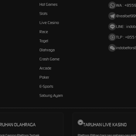
Hot Games
WA : +855
Slots
@realbet99
Live Casino
LINE : indob
Race
TLP : +855
Togel
indobettor
Olahraga
Crash Game
Arcade
Poker
E-Sports
Sabung Ayam
RUHAN OLAHRAGA
TARUHAN LIVE KASINO
ook Gaming Platform Terbaik
Platform Pilihan bagi perusahaan-perusa